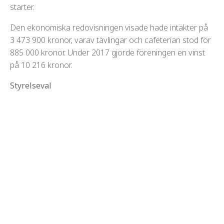
starter.
Den ekonomiska redovisningen visade hade intäkter på
3 473 900 kronor, varav tävlingar och cafeterian stod för
885 000 kronor. Under 2017 gjorde föreningen en vinst
på 10 216 kronor.
Styrelseval
Robert Bengtsson omvaldes till ordförande i FHF.
Ledamöter är Lars-Ola Danielsson, Jessica Karlsson,
Annemo Nyström, Hillevi Silberg samt Malin Josefsson.
Suppleanter är Larry Geszti, Sanna Hedén och Mats
Kardell.
I styrelsen sitter också ungdomssektionens ordförande
Klara Segerström, som har Michelle Wahlström som sin
personliga suppleant.