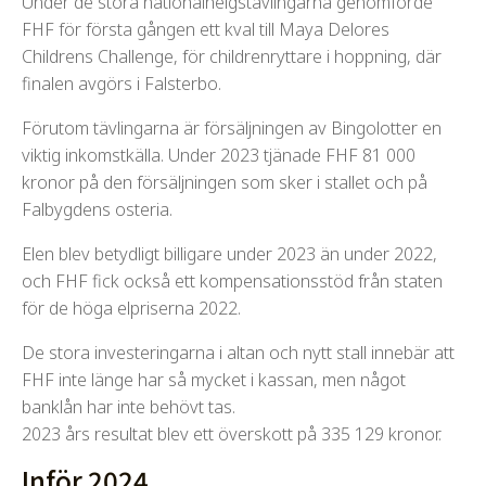
Under de stora nationalhelgstävlingarna genomförde
FHF för första gången ett kval till Maya Delores
Childrens Challenge, för childrenryttare i hoppning, där
finalen avgörs i Falsterbo.
Förutom tävlingarna är försäljningen av Bingolotter en
viktig inkomstkälla. Under 2023 tjänade FHF 81 000
kronor på den försäljningen som sker i stallet och på
Falbygdens osteria.
Elen blev betydligt billigare under 2023 än under 2022,
och FHF fick också ett kompensationsstöd från staten
för de höga elpriserna 2022.
De stora investeringarna i altan och nytt stall innebär att
FHF inte länge har så mycket i kassan, men något
banklån har inte behövt tas.
2023 års resultat blev ett överskott på 335 129 kronor.
Inför 2024