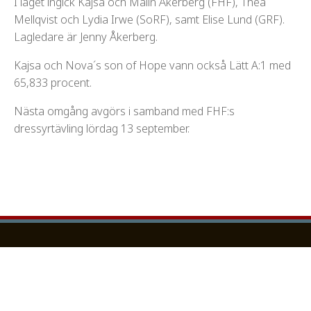
I laget ingick Kajsa och Malin Åkerberg (FHF), Thea
Mellqvist och Lydia Irwe (SoRF), samt Elise Lund (GRF).
Lagledare är Jenny Åkerberg.
Kajsa och Nova´s son of Hope vann också Lätt A:1 med
65,833 procent.
Nästa omgång avgörs i samband med FHF:s
dressyrtävling lördag 13 september.
Besöksadress:
Falbygdens Häststportsförening