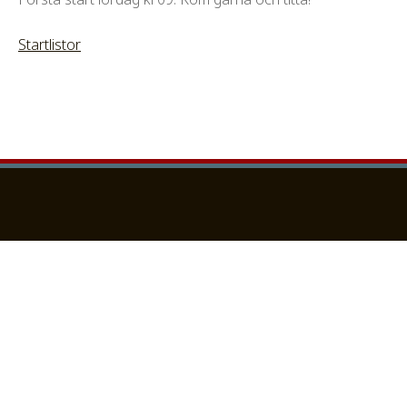
Startlistor
Besöksadress:
Falbygdens Häststportsförening
Friggeråker, Klockaregården
52194 Falköping
Föreningens swish:
123 588 51 65
Ridskolans swish:
123 373 84 16
Organisationsnummer:
867800-2729