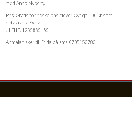
med Anna Nyberg.
Pris: Gratis för ridskolans elever. Övriga 100 kr som
betalas via Swish
till FHF, 1235885165
Anmälan sker till Frida på sms 0735150780
Besöksadress:
Falbygdens Häststportsförening
Friggeråker, Klockaregården
52194 Falköping