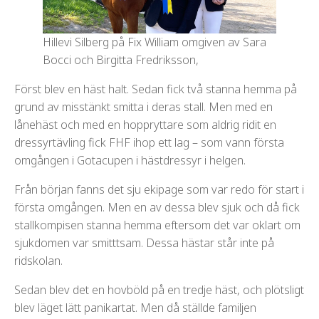
Hillevi Silberg på Fix William omgiven av Sara
Bocci och Birgitta Fredriksson,
Först blev en häst halt. Sedan fick två stanna hemma på
grund av misstänkt smitta i deras stall. Men med en
lånehäst och med en hoppryttare som aldrig ridit en
dressyrtävling fick FHF ihop ett lag – som vann första
omgången i Gotacupen i hästdressyr i helgen.
Från början fanns det sju ekipage som var redo för start i
första omgången. Men en av dessa blev sjuk och då fick
stallkompisen stanna hemma eftersom det var oklart om
sjukdomen var smitttsam. Dessa hästar står inte på
ridskolan.
Sedan blev det en hovböld på en tredje häst, och plötsligt
blev läget lätt panikartat. Men då ställde familjen