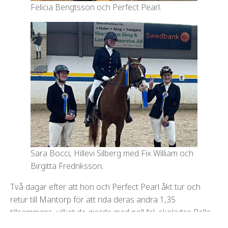
Felicia Bengtsson och Perfect Pearl.
Sara Bocci, Hillevi Silberg med Fix William och
Birgitta Fredriksson.
Två dagar efter att hon och Perfect Pearl åkt tur och
retur till Mantorp för att rida deras andra 1,35
tillsammans, vilket de gjorde med noll fel, skolades Pelle
snabbt om till dressyrhäst och blev fjärderyttaren – som