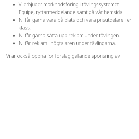
Vi erbjuder marknadsföring i tävlingssystemet
Equipe, ryttarmeddelande samt på vår hemsida.
Ni får gärna vara på plats och vara prisutdelare i er
klass.
Ni får gärna sätta upp reklam under tävlingen.
Ni får reklam i högtalaren under tävlingarna.
Vi är också öppna för förslag gällande sponsring av
hederpriser eller till cafeterian.
Låter det intressant hör gärna av dig till någon i FHF:s
sponsorgrupp
Frida Andersson 073-515 07 80
Robert Bengtsson 070-266 66 56
Malin Lindgren 073-687 81
29