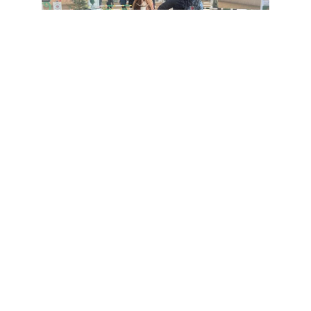
Birgitta Fredriksson var tävlingsledare och
prisutdelare
Det var julstämning på tävlingsbanan.
Birgitta fick hjälp med prisutdelningarna av
Louise Bengtsson.