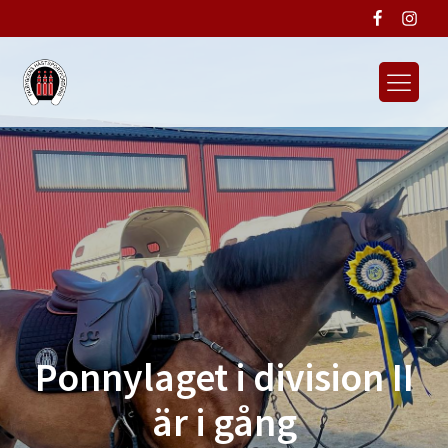
Ponnylaget i division II
är i gång