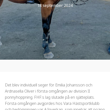
18 september 2024
Det blev individuell seger för Emilia Johansson och
Ardnasella Oliver i första omgången av division II
ponnyhoppning. FHF:s lag slutade på en sjätteplats.
Första omgången avgjordes hos Vara Hästsportklubb
och bedömningen var A:Inverkan, som innebär att poäng