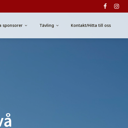
a sponsorer
Tävling
Kontakt/Hitta till oss
vå