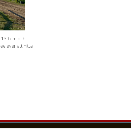
ll 130 cm och
leelever att hitta