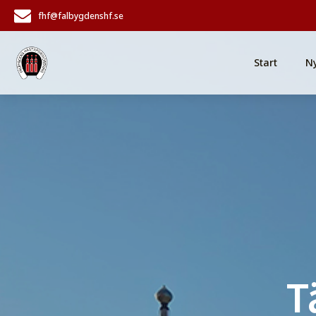
fhf@falbygdenshf.se
Start
N
T