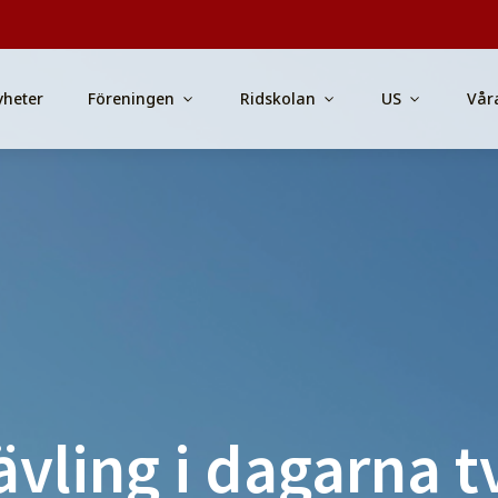
yheter
Föreningen
Ridskolan
US
Vår
ävling i dagarna t