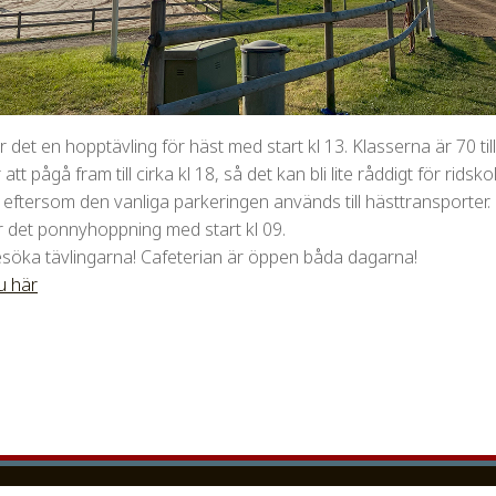
 det en hopptävling för häst med start kl 13. Klasserna är 70 ti
t pågå fram till cirka kl 18, så det kan bli lite råddigt för ridsko
 eftersom den vanliga parkeringen används till hästtransporter.
 det ponnyhoppning med start kl 09.
söka tävlingarna! Cafeterian är öppen båda dagarna!
du här